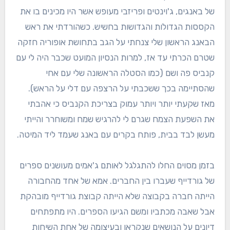
של באנגים, ג'וינטים ופריזבי מעופש אשר היו מכינים בו את
הקססות הגדולות והגדושות בחשיש. כשהורדתי את ראש
הבאנג הראשון שלי צנחתי על הגב בתחושת אופוריה חזקה
שטרם הכרתי עד אז, למרות הנסיון המועט שכבר היה לי עם
קנביס פה ושם (כמו הסטלה הראשונה שלי עם אחי
שהסתיימה בכך ששכבתי על הרצפה עם דלי על הראש).
מאז שקעתי יותר ויותר עמוק בצריכת הקנביס כי אהבתי
את השפעת הצמח שגרם לי להרגיש שמח ומשוחרר והייתי
מעשן לבד בבית, פותח בקרים עם באנג שעמד ליד המיטה.
בזמן מסוים החלו להתגלגל לאותם ג'אמים מעושנים ספרים
של גורדייף שעברו בין החברים. אמא של אחד מהחבורה
הייתה חברה בקבוצה שלא הייתה קבוצת גורדייף מובהקת
אבל שאבה מכתביו ומשם הגיעו הספרים. היו מתפתחים
דיונים על הנושאים שנקראו ובעיצומה של אחת השיחות