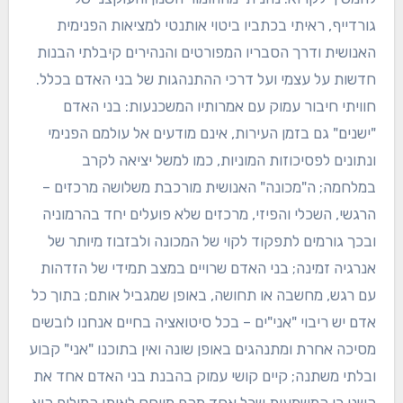
גורדייף, ראיתי בכתביו ביטוי אותנטי למציאות הפנימית
האנושית ודרך הסבריו המפורטים והנהירים קיבלתי הבנות
חדשות על עצמי ועל דרכי ההתנהגות של בני האדם בכלל.
חוויתי חיבור עמוק עם אמרותיו המשכנעות: בני האדם
"ישנים" גם בזמן העירות, אינם מודעים אל עולמם הפנימי
ונתונים לפסיכוזות המוניות, כמו למשל יציאה לקרב
במלחמה; ה"מכונה" האנושית מורכבת משלושה מרכזים –
הרגשי, השכלי והפיזי, מרכזים שלא פועלים יחד בהרמוניה
ובכך גורמים לתפקוד לקוי של המכונה ולבזבוז מיותר של
אנרגיה זמינה; בני האדם שרויים במצב תמידי של הזדהות
עם רגש, מחשבה או תחושה, באופן שמגביל אותם; בתוך כל
אדם יש ריבוי "אני"ים – בכל סיטואציה בחיים אנחנו לובשים
מסיכה אחרת ומתנהגים באופן שונה ואין בתוכנו "אני" קבוע
ובלתי משתנה; קיים קושי עמוק בהבנת בני האדם אחד את