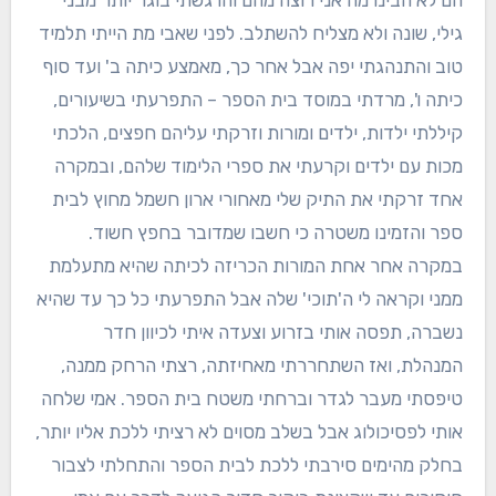
הם לא הבינו מה אני רוצה מהם והרגשתי בוגר יותר מבני
גילי, שונה ולא מצליח להשתלב. לפני שאבי מת הייתי תלמיד
טוב והתנהגתי יפה אבל אחר כך, מאמצע כיתה ב' ועד סוף
כיתה ו', מרדתי במוסד בית הספר – התפרעתי בשיעורים,
קיללתי ילדות, ילדים ומורות וזרקתי עליהם חפצים, הלכתי
מכות עם ילדים וקרעתי את ספרי הלימוד שלהם, ובמקרה
אחד זרקתי את התיק שלי מאחורי ארון חשמל מחוץ לבית
ספר והזמינו משטרה כי חשבו שמדובר בחפץ חשוד.
במקרה אחר אחת המורות הכריזה לכיתה שהיא מתעלמת
ממני וקראה לי ה'תוכי' שלה אבל התפרעתי כל כך עד שהיא
נשברה, תפסה אותי בזרוע וצעדה איתי לכיוון חדר
המנהלת, ואז השתחררתי מאחיזתה, רצתי הרחק ממנה,
טיפסתי מעבר לגדר וברחתי משטח בית הספר. אמי שלחה
אותי לפסיכולוג אבל בשלב מסוים לא רציתי ללכת אליו יותר,
בחלק מהימים סירבתי ללכת לבית הספר והתחלתי לצבור