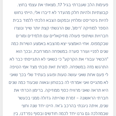
פעימות הלב שעברתי בגיל 17, מצאתי את עצמי בחוץ.
קבוצתיות ולהיות חלק מהעדר לא דיברו אלי, הייתי נחוש
להיות גיטריסט ומלחין ובמקום הצבא הלכתי ללמוד בבית
הספר למוזיקה 'רימון', שם הרגשתי קצת יותר שייך ונוצרו
חברויות ושיתופי פעולה מוזיקאליים עם תלמידים ומורים
שבקמפוס. אחי האמצעי יצא מהצבא באמצע השירות כמה
שנים לפניי ועורר סערה במשפחה המורחבת, ובכך הוא
"הכשיר עבורי את הקרקע" כי כשאני לא התגייסתי כבר לא
התרגשו מזה במשפחה. למרות זאת סבתי מצד אמי הטיפה
לי פעם אחת שאני עושה טעות ופוגע בעתיד שלי בכך שאני
לא מתגייס ואני אמרתי לה בבטחון וגאווה שבעוד כמה שנים
היא תראה שאני מרוויח כסף ממוזיקה. ברימון הכרתי את
חברתי הראשונה – זמרת שהייתה גדולה ממני בכעשר
שנים, איתה ניגנתי בהרכב ג'אז. היינו יחד שנה וחצי
שבמהלכה גם גרנו יחד לכמה חודשים ובסוף נפרדנו, בין