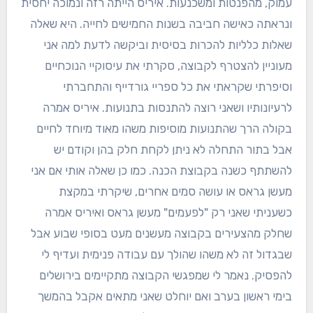
עמוק, מהפנטות ומשכנעות. איריס הייתה רזה ונמוכה יחסית
ונראתה כאישה חביבה בשנות החמישים לחייה. היא שאלה
שאלות כלליות להכרות בסיסית וביקשה לדעת למה אני
מעוניין להצטרף לקבוצה, סקרתי את עיסוקיי הנוכחיים
וסיפרתי שקראתי את כל ספריי גורדייף והתחברתי
לרעיונותיו ושאני רוצה להתנסות בתנועות. איריס אמרה
בקולה הרך שהתנועות מוסיפות משהו מאוד מיוחד לחיים
אבל בתור התחלה לא ניתן לקחת חלק בהן וקודם יש
להשתתף כשנה בקבוצת הכנה. כמו כן שאלה אותי אם אני
מעשן גראס או עושה סמים אחרים, שיקרתי במקצת
כשעניתי שאני רק "לפעמים" מעשן גראס ואיריס אמרה
שחלק מהצעירים בקבוצה מעשנים מעט בסופי שבוע אבל
שבגדול זה לא משהו שהולך עם עבודה פנימית ועדיף לי
להפסיק. נאמר לי שמפגשי הקבוצה מתקיימים בירושלים
בימי ראשון בערב ואם יוחלט שאני מתאים אקבל בהמשך