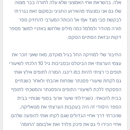
אלה. בהשראת אחי האמצעי שלא עלה לתורה בבר מצווה
שלו גם אני נמנעתי מהאירוע החגיגי ובמקום זאת נגררתי
לבקשת סבי מצד אמי אל הכותל המערבי להחזיק ספר
תורה מהודר ולמלמל כמה מילים שלחשו באזניי למשך מספר
דקות ובזאת הסתיים הטקס.
החיבור שלי למוזיקה החל בגיל מוקדם, מאז שאני זוכר את
עצמי הערצתי את הביטלס ובסביבות גיל 10 הלכתי לשיעורי
תופים כי רציתי להיות כמו רינגו. המורה לתופים אילץ אותי
גם לקחת שיעורי פסנתר שפחות אהבתי ולאחר כשנתיים
הפסקתי ללכת לשיעורי התופים והפסנתר והמשכתי לתופף
בבית להנאתי. כשגידלתי שיער ארוך בסוף שנותיי בבית
הספר היסודי זה היה בעקבות הערצתי את מטאליקה,
שהכרתי דרך אחיי הגדולים שגם לקחו אותי להופעה שלהם.
אחיי הכירו לי גם את פינק פלויד ואת אלבומם 'החומה'