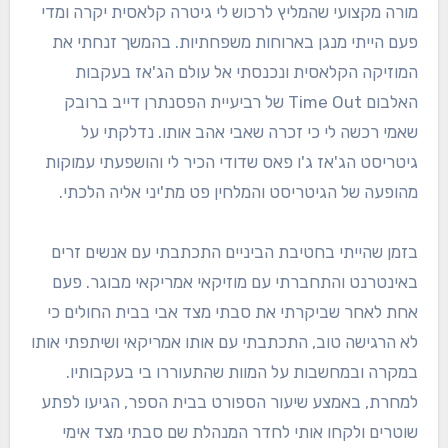
מורה מקצועי שהמליץ לרכוש לי גיטרה קלאסית יקרה ומדי
פעם הייתי מנגן בארוחות משפחתיות. בהמשך זנחתי את
המוזיקה הקלאסית ונכנסתי אל עולם הג'אז בעקבות
האלבום Time Out של רביעיית הפסנתרן דייב ברובק
שאמי רכשה לי כי זכרה שאבי אהב אותו. נדלקתי על
גיטריסט הג'אז ג'ו פאס שדודי הכיר לי והושפעתי עמוקות
מהופעה של הגיטריסט והמלחין פט מת'יני אליה הלכתי.
בזמן שהייתי בחטיבת הביניים התכתבתי עם אנשים זרים
באינטרנט והתחברתי עם מוזיקאי אמריקאי מבוגר. פעם
אחת לאחר שביקרתי את סבתי מצד אבי בבית החולים כי
לא הרגישה טוב, התכתבתי עם אותו אמריקאי ושיתפתי אותו
במקרה ובמחשבות על המוות שהתעוררו בי בעקבותיו.
למחרת, באמצע שיעור הספורט בבית הספר, הגיעו לפתע
שוטרים ולקחו אותי לחדר המנהלת שם סבתי מצד אימי