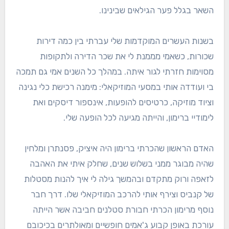
השאר בגלל פער הגילאים שבינינו.
בשנות העשרים המוקדמות שלי עברתי בין כמה דירות
שכורות, כשאמי מממנת לי את שכר הדירה ולתקופות
מסוימות חזרתי לגור איתה. במהלך כל השנים אמי גם תמכה
בי ועודדה אותי במסעי המוזיקאלי: מימנה רכישת כלי נגינה
וציוד מוזיקה, כרטיסים להופעות, אינספור דיסקים ואת
לימודיי ברימון, והייתה מגיעה לכל הופעה שלי.
האדם הראשון שהכרתי ברימון היה איציק, פסנתרן ומלחין
שהיה מבוגר ממני בשלוש שנים, שחלק איתי את האהבה
לזאפה ורוק מתקדם ובהמשך גילה לי איך להנות מסטלות
של קנביס וצירף אותי להרכב המוזיקאלי שלו. דרך חבר
נוסף מרימון הכרתי חבורת סטלנים חביבה אשר הייתה
עורכת באופן קבוע ג'אמים חופשיים ומאולתרים בכיכובם