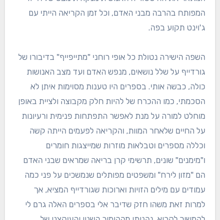
המפותח בהרבה מבני האדם, וכל זמן הקריאה הייתי עם
ג'וינט תקוע בפה.
השפה הישירה נטולת כל אופי רוחני "מתייפייף" בדיבורו של
גורדייף על שלל נושאים, מנפש האדם ועד מצב האנושות
כולה, כבשה אותי. בספרים היו טענות מסוימות איתן לא
הסכמתי, כמו ההכרח של להיות חלק מקבוצה ולציית באופן
מוחלט למורה על מנת לאפשר התפתחות פנימית ורעיונות
על החיים שלאחר המוות, והקריאה לפעמים הייתה קשה
וכללה מספרים וטבלאות מוזרות שמייצגות חומרים
ו"מימנים" שונים, תרשימי קרן בריאה שמראים שבני האדם
הם "מזון לירח" ומשפטים מפותלים שנמשכים על פני כמה
עמודים עם מילים הזויות וארוכות שגורדייף המציא, אך
למרות זאת משהו חזק שדיבר אלי בספרים האלה גרם לי
להמשיך לקרוא. נהניתי מההומור השנון והעוקצני של