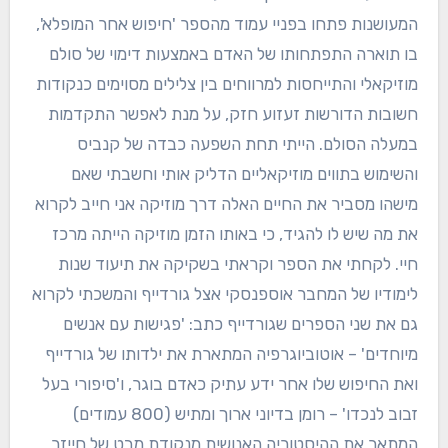
המעושנות פתחו בפניי עמוד מהספר 'חיפוש אחר המופלא',
בו תוארה התפתחותו של האדם באמצעות דימוי של סולם
מוזיקאלי והתייחסות למרווחים בין צלילים מסוימים כנקודות
חשובות הדורשות זעזוע חזק, על מנת לאפשר התקדמות
במעלה הסולם. הייתי תחת השפעה כבדה של קנביס
והשימוש בתווים מוזיקאליים הדליק אותי וחשבתי שאם
מישהו מסביר את החיים האלה דרך מוזיקה אני חייב לקרוא
את מה שיש לו להגיד, כי באותו הזמן מוזיקה הייתה מרכז
חיי. לקחתי את הספר וקראתי בשקיקה את תיעוד שנות
לימודיו של המחבר אוספנסקי אצל גורדייף והמשכתי לקרוא
גם את שני הספרים שגורדייף כתב: 'פגישות עם אנשים
מיוחדים' – אוטוביוגרפיה המתארת את ילדותו של גורדייף
ואת החיפוש שלו אחר ידע עתיק כאדם בוגר, ו'סיפורי בעל
זבוב לנכדו' – רומן בדיוני ארוך ומתיש (800 עמודים)
המתאר את ההיסטוריה האנושית מנקודת מבט של חייזר