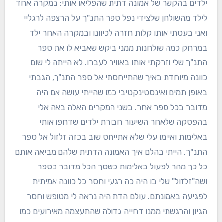
ילדים בהקשר של אמונה דתית שהפליאו אותי: במקרה אחד
לילד מהשולחן שלצידי נפל ספר התנ"ך על הרצפה לרגליי
ואני בעטתי אותו קלות חזרה לכיוונו ובמקרה האחר ילד
במרחק כמה שולחנות ממני ביקש שאביא לו את ספר
התנ"ך שלי וזרקתי אותו באוויר לעברו. לא הייתה לי שום
כוונה מיוחדת באיך שהתייחסתי אל ספר התנ"ך, הגבתי
באופן תמים ואינסטינקטיבי כמו שהייתי עושה אם היה
מדובר בכל ספר אחר. בשני המקרים האלה באה אלי
בהפסקה שלאחר השיעור חבורת ילדים שדחפו אותי
באלימות ואיימו עלי שלא אתייחס שוב בכזה זלזול אל ספר
התנ"ך. הייתי בהלם איך האמונה הדתית שלהם מביאה אותם
כל כך מהר לפעול באלימות כשסך הכל מדובר בספר
ושה"זלזול" שלי בו היה כה רגעי וחסר כל כוונה אמיתית
לפגיעה באמונתם. עולם הדת היה נראה לי מטופש וחסר
הגיון והרגשתי ממנו דחייה גדולה שהתעצמה מאירועים כמו