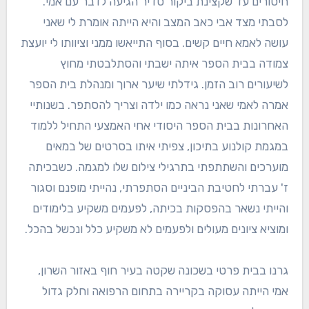
חיסורים עד שקצינת ביקור סדיר הגיעה לדבר עם אמי.
לסבתי מצד אבי כאב המצב והיא הייתה אומרת לי שאני
עושה לאמא חיים קשים. בסוף התייאשו ממני וציוותו לי יועצת
צמודה בבית הספר איתה ישבתי והסתלבטתי מחוץ
לשיעורים רוב הזמן. גידלתי שיער ארוך ומנהלת בית הספר
אמרה לאמי שאני נראה כמו ילדה וצריך להסתפר. בשנותיי
האחרונות בבית הספר היסודי אחי האמצעי התחיל ללמוד
במגמת קולנוע בתיכון, צפיתי איתו בסרטים של במאים
מוערכים והשתתפתי בתרגילי צילום שלו למגמה. כשבכיתה
ז' עברתי לחטיבת הביניים הסתפרתי, נהייתי מופנם וסגור
והייתי נשאר בהפסקות בכיתה, לפעמים משקיע בלימודים
ומוציא ציונים מעולים ולפעמים לא משקיע כלל ונכשל בהכל.
גרנו בבית פרטי בשכונה שקטה בעיר חוף באזור השרון,
אמי הייתה עסוקה בקריירה בתחום הרפואה וחלק גדול