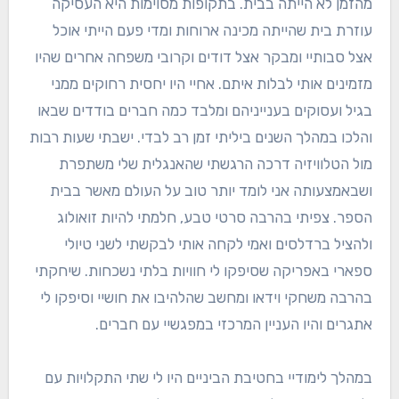
מהזמן לא הייתה בבית. בתקופות מסוימות היא העסיקה
עוזרת בית שהייתה מכינה ארוחות ומדי פעם הייתי אוכל
אצל סבותיי ומבקר אצל דודים וקרובי משפחה אחרים שהיו
מזמינים אותי לבלות איתם. אחיי היו יחסית רחוקים ממני
בגיל ועסוקים בענייניהם ומלבד כמה חברים בודדים שבאו
והלכו במהלך השנים ביליתי זמן רב לבדי. ישבתי שעות רבות
מול הטלוויזיה דרכה הרגשתי שהאנגלית שלי משתפרת
ושבאמצעותה אני לומד יותר טוב על העולם מאשר בבית
הספר. צפיתי בהרבה סרטי טבע, חלמתי להיות זואולוג
ולהציל ברדלסים ואמי לקחה אותי לבקשתי לשני טיולי
ספארי באפריקה שסיפקו לי חוויות בלתי נשכחות. שיחקתי
בהרבה משחקי וידאו ומחשב שהלהיבו את חושיי וסיפקו לי
אתגרים והיו העניין המרכזי במפגשיי עם חברים.
במהלך לימודיי בחטיבת הביניים היו לי שתי התקלויות עם